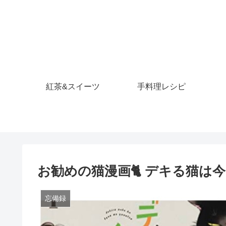
紅茶&スイーツ
手料理レシピ
お勧めの猫漫画🐈 デキる猫は
忘備録