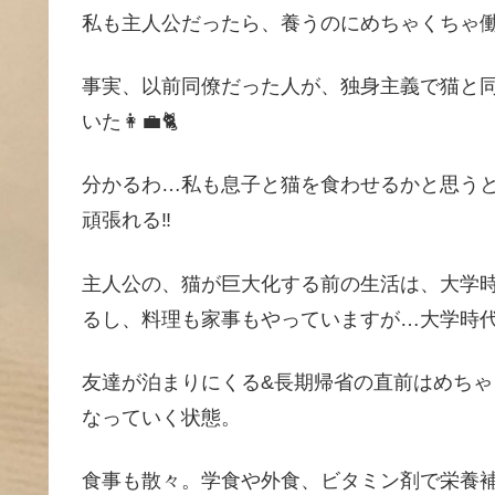
私も主人公だったら、養うのにめちゃくちゃ働い
事実、以前同僚だった人が、独身主義で猫と
いた👩‍💼🐈
分かるわ…私も息子と猫を食わせるかと思うと
頑張れる‼️
主人公の、猫が巨大化する前の生活は、大学
るし、料理も家事もやっていますが…大学時
友達が泊まりにくる&長期帰省の直前はめち
なっていく状態。
食事も散々。学食や外食、ビタミン剤で栄養