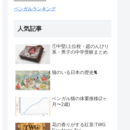
ベンガルランキング
人気記事
①中堅/上位校・超のんびり
系・男子の中学受験まとめ
猫のいる日本の歴史🐈
ベンガル猫の体重推移(2ヶ
月〜2歳)
花の香りがする紅茶:TWG