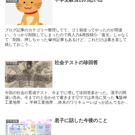
中学受験
ブログ記事のカテゴリー整理してて、ゴミ箱使ってやったのが間違
い、うっかり削除してしまったので再入力&再投稿💦「復元」じゃなく
て「削除」押しちゃった😭何記事もあるけど、これだけは書き直して
残しておこう...
社会テストの珍回答
中学受験
今回の社会の育成テスト、今までに増して珍回答多かった。漢字の間
違い含め。今までのと合わせて書きます🙂ママは本当に笑った 🐈阪神
工業地帯 → 半神工業地帯 …終末のワリキューレばっか読んでるか...
息子に話した今後のこと
中学受験