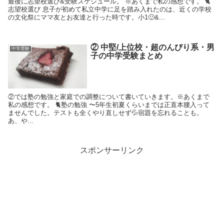
最後に志望校選び&受験スケジュール。 ※あくまで私の感想です。 🐈
志望校選び 息子が初めて私立中学に足を踏み入れたのは、近くの学校
の文化祭にママ友とお友達と行った時です。小1🙂&...
② 中堅/上位校・超のんびり系・男
中学受験
子の中学受験まとめ
②では塾の勉強と家庭での調整について書いていきます。※あくまで
私の感想です。 🐈塾の勉強 〜5年生初夏くらいまでは正直本腰入って
ませんでした。テストも全くやり直しせず💦宿題を忘れることも。
あ、や...
スポンサーリンク