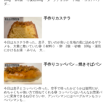
ダ...
手作りカステラ
小学生レシピ
今日はカステラ作った。息子、甘いのが良いと生地の底に詰めるザラ
メを、大量に敷いていた😅 🥚材料🥚 ・卵 2個 ・砂糖 100g ・湯煎
にかけるお湯 ・みりん 大...
手作りコッペパン→焼きそばパン
小学生レシピ
今日は息子とコッペパン作った。空手で培ったかどうかは疑問だが、
めちゃくちゃ強い力で捏ねてくれる😅 コッペパンはいろんなお惣菜パ
ンに変身できるね🙂そういや、アンパンマンにはベーグルマンもコッ
ペパンマンも...