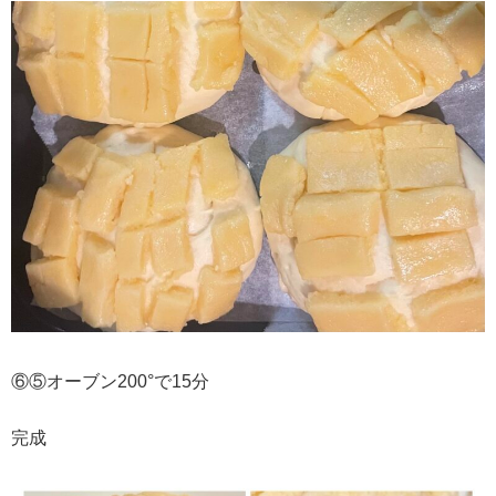
⑥⑤オーブン200°で15分
完成