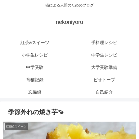
猫による人間のためのブログ
nekoniyoru
紅茶&スイーツ
手料理レシピ
小学生レシピ
中学生レシピ
中学受験
大学受験準備
育猫記録
ビオトープ
忘備録
自己紹介
季節外れの焼き芋🍠
紅茶&スイーツ