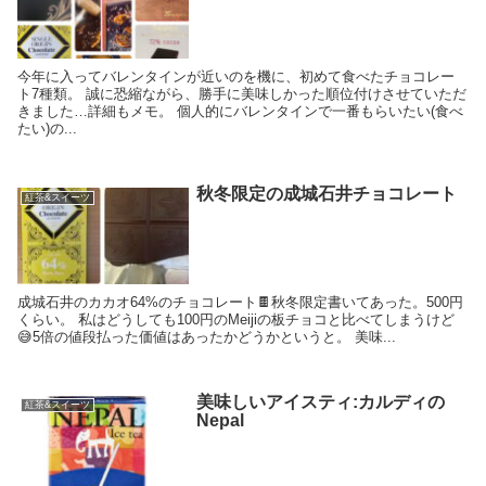
今年に入ってバレンタインが近いのを機に、初めて食べたチョコレー
ト7種類。 誠に恐縮ながら、勝手に美味しかった順位付けさせていただ
きました…詳細もメモ。 個人的にバレンタインで一番もらいたい(食べ
たい)の...
秋冬限定の成城石井チョコレート
紅茶&スイーツ
成城石井のカカオ64%のチョコレート🍫秋冬限定書いてあった。500円
くらい。 私はどうしても100円のMeijiの板チョコと比べてしまうけど
😅5倍の値段払った価値はあったかどうかというと。 美味...
美味しいアイスティ:カルディの
紅茶&スイーツ
Nepal