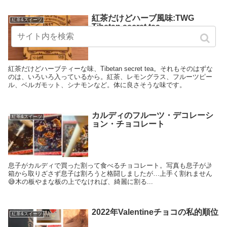
紅茶だけどハーブ風味:TWG
紅茶&スイーツ
Tibetan secret tea
紅茶だけどハーブティーな味、Tibetan secret tea。それもそのはずな
のは、いろいろ入っているから。紅茶、レモングラス、フルーツピー
ル、ベルガモット、シナモンなど。体に良さそうな味です。
カルディのフルーツ・デコレーシ
紅茶&スイーツ
ョン・チョコレート
息子がカルディで買った割って食べるチョコレート。写真も息子が🤳
箱から取りざさず息子は割ろうと格闘しましたが…上手く割れません
😅木の板やまな板の上でなければ、綺麗に割る...
2022年Valentineチョコの私的順位
紅茶&スイーツ