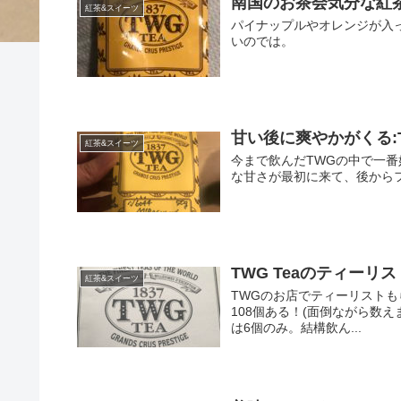
南国のお茶会気分な紅茶:TWG
紅茶&スイーツ
パイナップルやオレンジが入
いのでは。
甘い後に爽やかがくる:TWG M
紅茶&スイーツ
今まで飲んだTWGの中で一番好きか
な甘さが最初に来て、後から
TWG Teaのティーリス
紅茶&スイーツ
TWGのお店でティーリストも
108個ある！(面倒ながら数え
は6個のみ。結構飲ん...