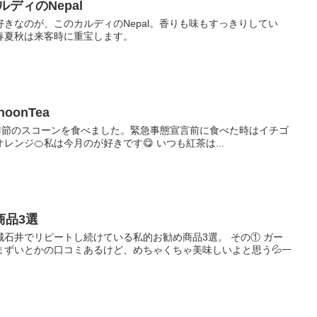
ディのNepal
きなのが、このカルディのNepal。香りも味もすっきりしてい
春夏秋は来客時に重宝します。
oonTea
Roomで、季節のスコーンを食べました。緊急事態宣言前に食べた時はイチゴ
レンジ🍊私は今月のが好きです😋 いつも紅茶は...
商品3選
石井でリピートし続けている私的お勧め商品3選。 その① ガー
まずいとかの口コミあるけど、めちゃくちゃ美味しいよと思う💦一
.