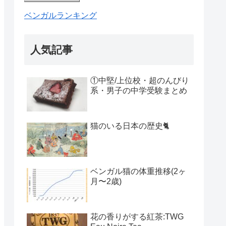
ベンガルランキング
人気記事
①中堅/上位校・超のんびり
系・男子の中学受験まとめ
猫のいる日本の歴史🐈
ベンガル猫の体重推移(2ヶ
月〜2歳)
花の香りがする紅茶:TWG