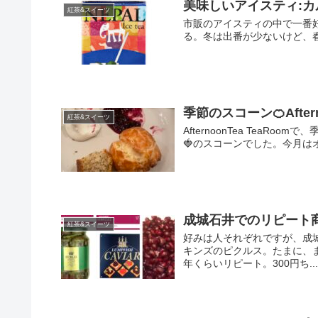
美味しいアイスティ:カル
紅茶&スイーツ
市販のアイスティの中で一番好
る。冬は出番が少ないけど、
季節のスコーン🍊Aftern
紅茶&スイーツ
AfternoonTea Tea
🍓のスコーンでした。今月はオ
成城石井でのリピート
紅茶&スイーツ
好みは人それぞれですが、成城
キンズのピクルス。たまに、
年くらいリピート。300円ち..