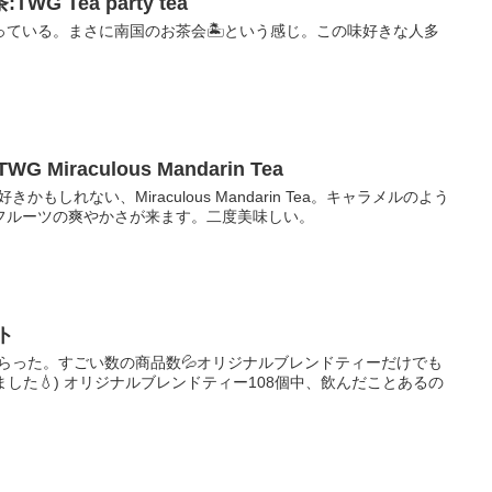
 Tea party tea
っている。まさに南国のお茶会🏝という感じ。この味好きな人多
iraculous Mandarin Tea
もしれない、Miraculous Mandarin Tea。キャラメルのよう
フルーツの爽やかさが来ます。二度美味しい。
ト
らった。すごい数の商品数💦オリジナルブレンドティーだけでも
ました💧) オリジナルブレンドティー108個中、飲んだことあるの