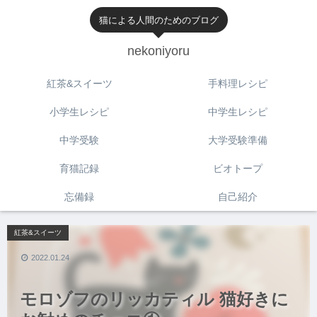
猫による人間のためのブログ
nekoniyoru
紅茶&スイーツ
手料理レシピ
小学生レシピ
中学生レシピ
中学受験
大学受験準備
育猫記録
ビオトープ
忘備録
自己紹介
紅茶&スイーツ
2022.01.24
モロゾフのリッカティル 猫好きに