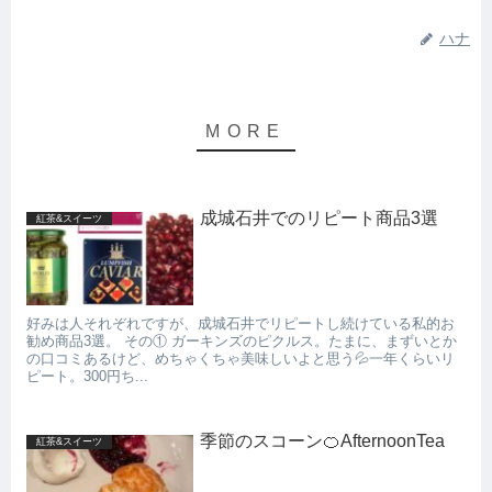
ハナ
成城石井でのリピート商品3選
紅茶&スイーツ
好みは人それぞれですが、成城石井でリピートし続けている私的お
勧め商品3選。 その① ガーキンズのピクルス。たまに、まずいとか
の口コミあるけど、めちゃくちゃ美味しいよと思う💦一年くらいリ
ピート。300円ち...
季節のスコーン🍊AfternoonTea
紅茶&スイーツ