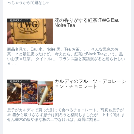
っちゃうから問題なし✨
花の香りがする紅茶:TWG Eau
紅茶&スイーツ
Noire Tea
商品名見て、Eau 水、Noire 黒、Tea お茶、、、そんな黒色のお
茶！？と最初思ったけど。 考えたら、紅茶はBlack Teaという。黒
いお茶＝紅茶。 タイトルに、フランス語と英語混ざると紛らわしい
💧 ...
カルディのフルーツ・デコレーシ
紅茶&スイーツ
ョン・チョコレート
息子がカルディで買った割って食べるチョコレート。写真も息子が
🤳 箱から取りざさず息子は割ろうと格闘しましたが…上手く割れま
せん😅木の板やまな板の上でなければ、綺麗に割る...