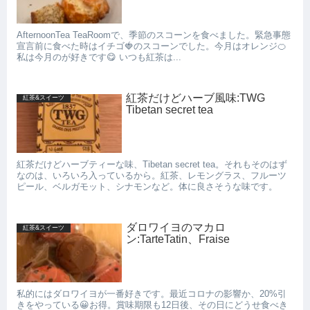
AfternoonTea TeaRoomで、季節のスコーンを食べました。緊急事態
宣言前に食べた時はイチゴ🍓のスコーンでした。今月はオレンジ🍊
私は今月のが好きです😋 いつも紅茶は...
紅茶だけどハーブ風味:TWG
紅茶&スイーツ
Tibetan secret tea
紅茶だけどハーブティーな味、Tibetan secret tea。それもそのはず
なのは、いろいろ入っているから。紅茶、レモングラス、フルーツ
ピール、ベルガモット、シナモンなど。体に良さそうな味です。
ダロワイヨのマカロ
紅茶&スイーツ
ン:TarteTatin、Fraise
私的にはダロワイヨが一番好きです。最近コロナの影響か、20%引
きをやっている😀お得。賞味期限も12日後、その日にどうせ食べき