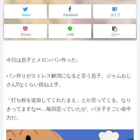
Twitter
Facebook
はてブ
Pocket
LINE
コピー
今日は息子とメロンパン作った。
パン作りがストレス解消になると言う息子。ジャムおじ
さん⁉️なくらい捏ね上手。
「打ち粉を追加してくれたまえ」とか言ってくる。なり
きってますな👀…毎回思っていたが、バタ子すごい命中
力だ。