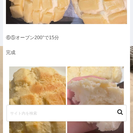
⑥⑤オーブン200°で15分
完成