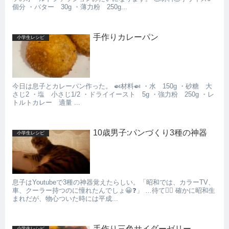
個分 ・バター 30g ・薄力粉 250g...
手作りカレーパン
小学生レシピ
今日は息子とカレーパン作った。 🍛材料🍛 ・水 150g ・砂糖 大
さじ2 ・塩 小さじ1/2 ・ドライイースト 5g ・強力粉 250g ・レ
トルトカレー 適量 ...
10歳男子:パンづくり3種の神器
小学生レシピ
息子はYoutubeで3種の神器覚えたらしい。「昭和では、カラーTV、
車、クーラー持つのに憧れたんでしょ😀❓」 …待て✋🏻 確かに昭和生
まれだが、物心ついた時には平成...
手作り三色サイダーゼリー
小学生レシピ