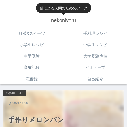
猫による人間のためのブログ
nekoniyoru
紅茶&スイーツ
手料理レシピ
小学生レシピ
中学生レシピ
中学受験
大学受験準備
育猫記録
ビオトープ
忘備録
自己紹介
小学生レシピ
2021.11.26
手作りメロンパン