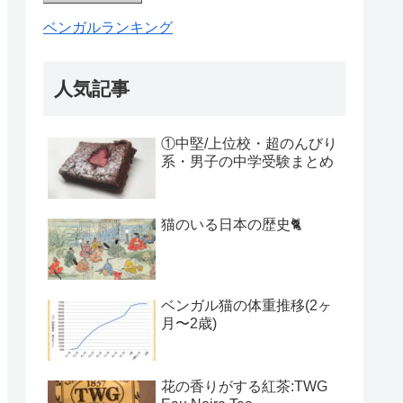
ベンガルランキング
人気記事
①中堅/上位校・超のんびり
系・男子の中学受験まとめ
猫のいる日本の歴史🐈
ベンガル猫の体重推移(2ヶ
月〜2歳)
花の香りがする紅茶:TWG