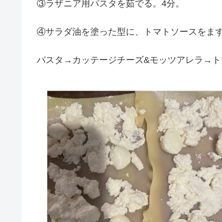
③ラザニア用パスタを茹でる。4分。
④サラダ油を塗った型に、トマトソースをま
パスタ→カッテージチーズ&モッツアレラ→