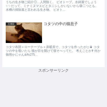
うちの生き物ご紹介🙂…人間除く。 ビオトープ。水綺麗でしょう
✨✨だって、ミナミヌマエビとタニシしかいないから😅二つとも、
水槽の掃除屋と言われる生き物。 ビオト...
コタツの中の猫息子
忘備録
コタツ布団＋ローテーブル＋床暖房で、コタツを作ったが🍊🍵 コタ
ツの中を覗いたら 猫が目を開けて寝そべってた。 考えごとか❓ 何か
御用かにゃん&#x275...
スポンサーリンク