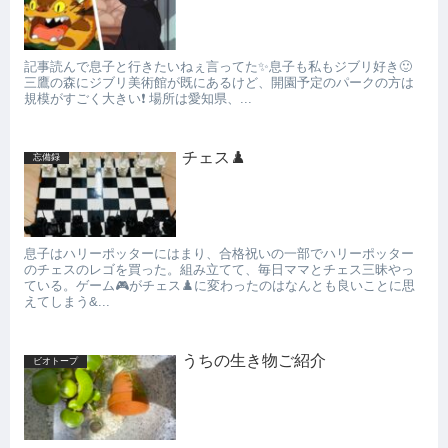
記事読んで息子と行きたいねぇ言ってた✨息子も私もジブリ好き🙂
三鷹の森にジブリ美術館が既にあるけど、開園予定のパークの方は
規模がすごく大きい❗️ 場所は愛知県、...
チェス♟️
忘備録
息子はハリーポッターにはまり、合格祝いの一部でハリーポッター
のチェスのレゴを買った。組み立てて、毎日ママとチェス三昧やっ
ている。ゲーム🎮がチェス♟️に変わったのはなんとも良いことに思
えてしまう&...
うちの生き物ご紹介
ビオトープ