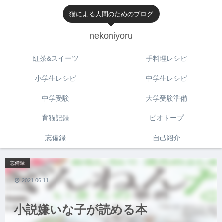
猫による人間のためのブログ
nekoniyoru
紅茶&スイーツ
手料理レシピ
小学生レシピ
中学生レシピ
中学受験
大学受験準備
育猫記録
ビオトープ
忘備録
自己紹介
忘備録
2021.06.11
小説嫌いな子が読める本