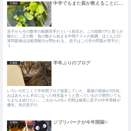
中学でもまた親が教えることに…
忘備録
息子から今の数学の範囲苦手だという発言が。この段階で⁉️と思うが
確かに…正の数・負の数から始まる中間テストの範囲、ほとんど計
算問題😅ほぼ処理能力が問われる。 息子はこの手の問題が苦手だ。
う...
半年ぶりのブログ
忘備録
いろいろ忙しくて半年間ブログ放置していた…最後の投稿が3月頭。
おばあちゃん👵🏻になった時見返そうと思っているので間空いても
ちまちま続けたい。 これからの5ヶ月間は確実に息子の中学受験が
優先。先日息子の...
ジブリパークが今年開園✨
忘備録