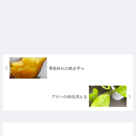
季節外れの焼き芋🍠
アゲハの幼虫消える