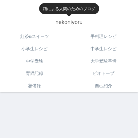
猫による人間のためのブログ
nekoniyoru
紅茶&スイーツ
手料理レシピ
小学生レシピ
中学生レシピ
中学受験
大学受験準備
育猫記録
ビオトープ
忘備録
自己紹介